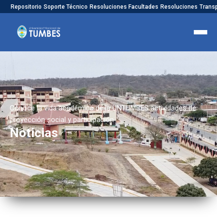
Repositorio
Soporte Técnico
Resoluciones Facultades
Resoluciones
Trans
Conoce la vida académica de la UNTUMBES actividades de
proyección social y participación
Noticias