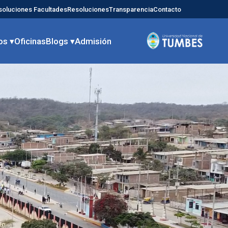
soluciones Facultades
Resoluciones
Transparencia
Contacto
os ▾
Oficinas
Blogs ▾
Admisión