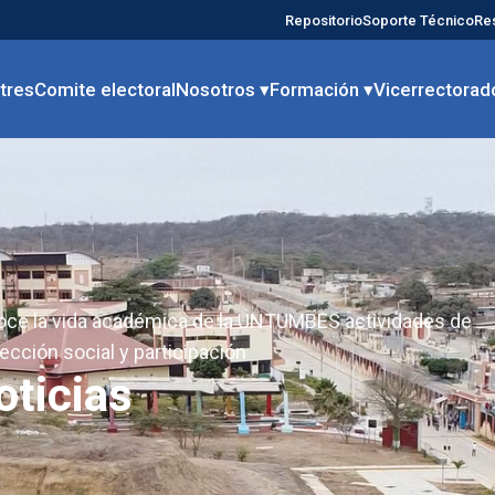
Repositorio
Soporte Técnico
Re
tres
Comite electoral
Nosotros ▾
Formación ▾
Vicerrectorad
ce la vida académica de la UNTUMBES actividades de
ección social y participación
oticias