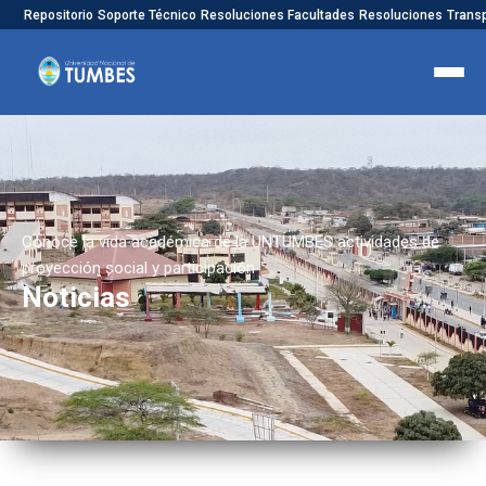
Repositorio
Soporte Técnico
Resoluciones Facultades
Resoluciones
Trans
Conoce la vida académica de la UNTUMBES actividades de
proyección social y participación
Noticias