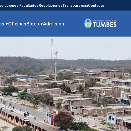
soluciones Facultades
Resoluciones
Transparencia
Contacto
os ▾
Oficinas
Blogs ▾
Admisión