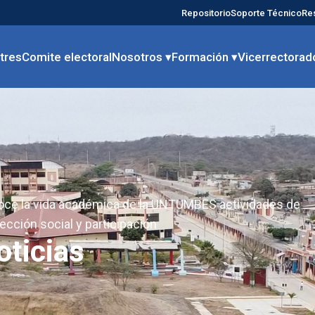
Repositorio
Soporte Técnico
Re
tres
Comite electoral
Nosotros ▾
Formación ▾
Vicerrectorad
ce la vida académica de la UNTUMBES actividades de
ección social y participación
oticias