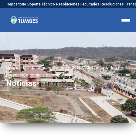
Repositorio
Soporte Técnico
Resoluciones Facultades
Resoluciones
Trans
Conoce la vida académica de la UNTUMBES actividades de
proyección social y participación
Noticias