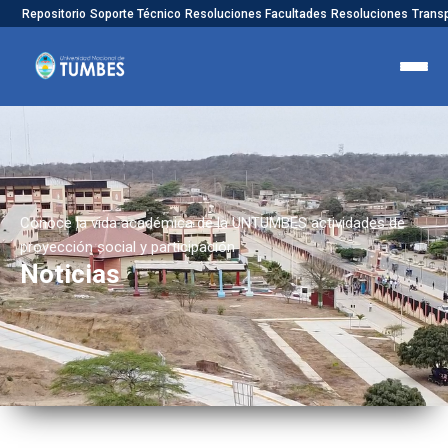
Repositorio
Soporte Técnico
Resoluciones Facultades
Resoluciones
Trans
Conoce la vida académica de la UNTUMBES actividades de
proyección social y participación
Noticias