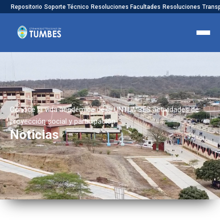
Repositorio
Soporte Técnico
Resoluciones Facultades
Resoluciones
Trans
Conoce la vida académica de la UNTUMBES actividades de
proyección social y participación
Noticias