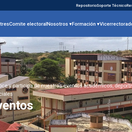
Repositorio
Soporte Técnico
Re
tres
Comite electoral
Nosotros ▾
Formación ▾
Vicerrectorad
ce y participa de nuestros eventos académicos, deport
ciales
ventos