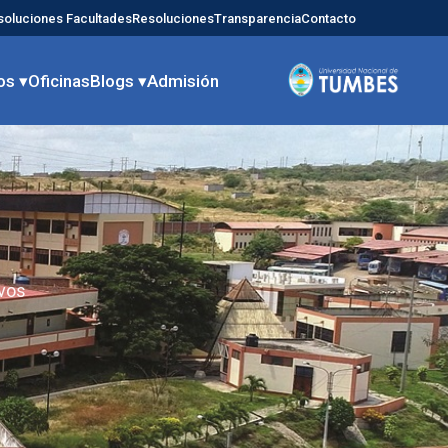
soluciones Facultades
Resoluciones
Transparencia
Contacto
os ▾
Oficinas
Blogs ▾
Admisión
ivos