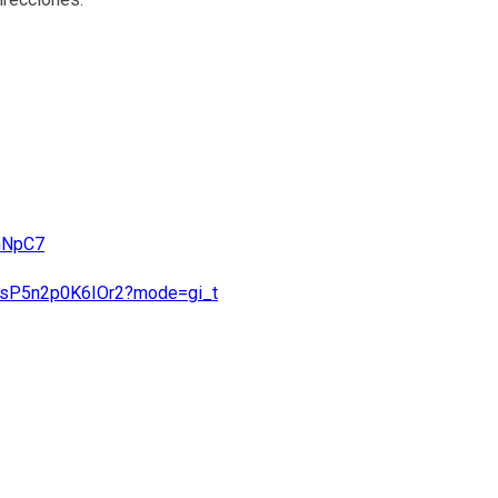
VmNpC7
rdsP5n2p0K6IOr2?mode=gi_t