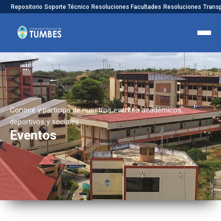
Repositorio
Soporte Técnico
Resoluciones Facultades
Resoluciones
Trans
Conoce y participa de nuestros eventos académicos,
deportivos y sociales
Eventos