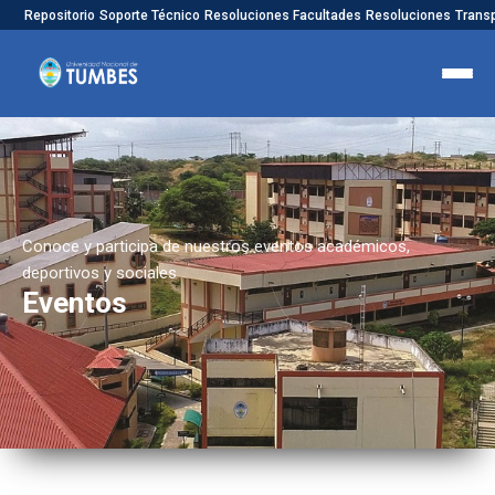
Repositorio
Soporte Técnico
Resoluciones Facultades
Resoluciones
Trans
Conoce y participa de nuestros eventos académicos,
deportivos y sociales
Eventos